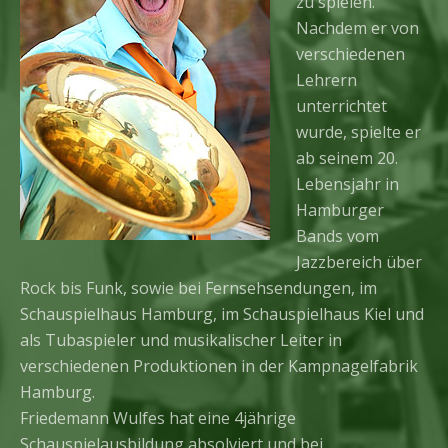
zu spielen.
Nachdem er von
verschiedenen
Lehrern
unterrichtet
wurde, spielte er
ab seinem 20.
Lebensjahr in
Hamburger
Bands vom
Jazzbereich über
Rock bis Funk, sowie bei Fernsehsendungen, im
Schauspielhaus Hamburg, im Schauspielhaus Kiel und
als Tubaspieler und musikalischer Leiter in
verschiedenen Produktionen in der Kampnagelfabrik
Hamburg.
Friedemann Wulfes hat eine 4jährige
Schauspielausbildung absolviert und bei